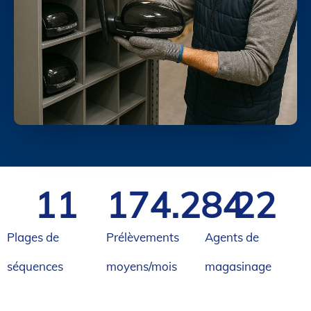
11
174.385
22
Plages de
Prélèvements
Agents de
séquences
moyens/mois
magasinage