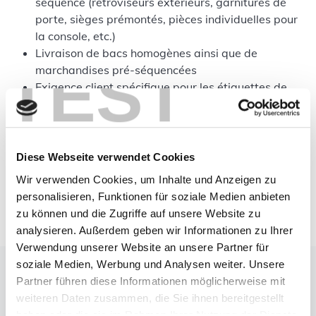
séquence (rétroviseurs extérieurs, garnitures de
porte, sièges prémontés, pièces individuelles pour
la console, etc.)
Livraison de bacs homogènes ainsi que de
TEST
marchandises pré-séquencées
Exigence client spécifique pour les étiquettes de
séquence
Séquençage dans des bacs de rotation prédéfinis et
des chariots de séquence non marqués de façon
fixe
Diese Webseite verwendet Cookies
Séquençage de systèmes d’échappement avec
Wir verwenden Cookies, um Inhalte und Anzeigen zu
montage préalable
personalisieren, Funktionen für soziale Medien anbieten
zu können und die Zugriffe auf unsere Website zu
analysieren. Außerdem geben wir Informationen zu Ihrer
Verwendung unserer Website an unsere Partner für
La solution
soziale Medien, Werbung und Analysen weiter. Unsere
Partner führen diese Informationen möglicherweise mit
Introduction de moviniti sequence d’abord pour une
weiteren Daten zusammen, die Sie ihnen bereitgestellt
famille de pièces. Progressivement, le processus basé sur
haben oder die sie im Rahmen Ihrer Nutzung der Dienste