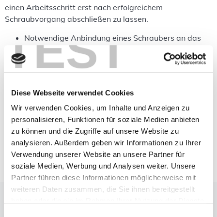
einen Arbeitsschritt erst nach erfolgreichem
Schraubvorgang abschließen zu lassen.
TEST
Notwendige Anbindung eines Schraubers an das
Montage­system
Freigabe des nächsten Schritts nur bei korrektem
Schraubergebnis
Anforderung, Schrauberdaten sicher und in Echtzeit
Diese Webseite verwendet Cookies
zu empfangen
Risiko fehlerhafter Montage ohne systemgeführte
Wir verwenden Cookies, um Inhalte und Anzeigen zu
Validierung
personalisieren, Funktionen für soziale Medien anbieten
Notwendigkeit einer intuitiven und stabilen
zu können und die Zugriffe auf unsere Website zu
Werkerführung
analysieren. Außerdem geben wir Informationen zu Ihrer
Verwendung unserer Website an unsere Partner für
soziale Medien, Werbung und Analysen weiter. Unsere
Partner führen diese Informationen möglicherweise mit
weiteren Daten zusammen, die Sie ihnen bereitgestellt
Die Lösung
haben oder die sie im Rahmen Ihrer Nutzung der Dienste
Die Freigabe des Arbeitsschritts nach erfolgreichem
gesammelt haben.
Einwilligungsauswahl