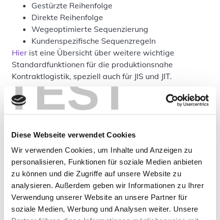
Gestürzte Reihenfolge
Direkte Reihenfolge
Wegeoptimierte Sequenzierung
Kundenspezifische Sequenzregeln
Hier
ist eine Übersicht über weitere wichtige
Standardfunktionen für die produktionsnahe
TEST
Kontraktlogistik, speziell auch für JIS und JIT.
Welche Vorteile bringt Software für
JIS in der Logistik?
Die Vorteile sind klar:
Diese Webseite verwendet Cookies
Wir verwenden Cookies, um Inhalte und Anzeigen zu
Transparenz
durch Echtzeit-Dashboards –
personalisieren, Funktionen für soziale Medien anbieten
Echtzeit-Daten liefern jederzeit einen Überblick
zu können und die Zugriffe auf unsere Website zu
über Materialflüsse, Bestände und
analysieren. Außerdem geben wir Informationen zu Ihrer
Sequenzstatus.
Verwendung unserer Website an unsere Partner für
Flexibilität
dank modularer Erweiterungen und
soziale Medien, Werbung und Analysen weiter. Unsere
Schnittstellen