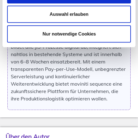
um komplexe Materialflüsse zuverlässig zu
steuern, die Lieferqualität zu erhöhen und die
Auswahl erlauben
Effizienz der gesamten Produktionsversorgung
nachhaltig zu verbessern.
Nur notwendige Cookies
Genau hier setzt
moviniti sequence
an: Die Lösung
bildet alle JIS-Prozesse digital ab, integriert sich
nahtlos in bestehende Systeme und ist innerhalb
von 6–8 Wochen einsatzbereit. Mit einem
transparenten Pay-per-Use-Modell, unbegrenzter
Serverleistung und kontinuierlicher
Weiterentwicklung bietet moviniti sequence eine
zukunftssichere Plattform für Unternehmen, die
ihre Produktionslogistik optimieren wollen.
Über den Autor