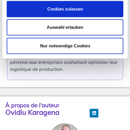
changements. C’est précisément là que
moviniti
Cookies zulassen
sequence
intervient : la solution reproduit
numériquement tous les processus JIS, s’intègre
parfaitement aux systèmes existants et est
Auswahl erlauben
opérationnelle en 6 à 8 semaines. Avec un modèle
transparent de paiement à l’utilisation, des
Nur notwendige Cookies
ressources serveur illimitées et un développement
continu, moviniti sequence offre une plateforme
pérenne aux entreprises souhaitant optimiser leur
logistique de production.
À propos de l'auteur
Ovidiu Karagena