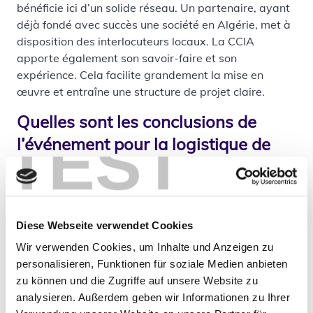
bénéficie ici d’un solide réseau. Un partenaire, ayant
déjà fondé avec succès une société en Algérie, met à
disposition des interlocuteurs locaux. La CCIA
apporte également son savoir-faire et son
expérience. Cela facilite grandement la mise en
œuvre et entraîne une structure de projet claire.
Quelles sont les conclusions de
TEST
l’événement pour la logistique de
production ?
L’événement a montré l’intérêt considérable pour
l’expertise allemande en logistique. L’Algérie offre un
Diese Webseite verwendet Cookies
énorme potentiel pour une logistique de production
moderne. Cependant, d’autres règles, processus et
Wir verwenden Cookies, um Inhalte und Anzeigen zu
exigences s’appliquent par rapport à l’Allemagne.
personalisieren, Funktionen für soziale Medien anbieten
zu können und die Zugriffe auf unsere Website zu
Le soutien de la CCIA s’est révélé précieux pour
analysieren. Außerdem geben wir Informationen zu Ihrer
moviniti. Il a facilité l’accès aux réseaux locaux et à