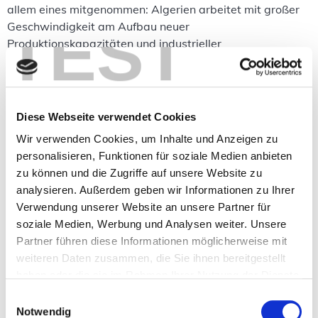
allem eines mitgenommen: Algerien arbeitet mit großer
TEST
Geschwindigkeit am Aufbau neuer
Produktionskapazitäten und industrieller
Wertschöpfungsketten. Hier sind meine zehn wichtigsten
Erkenntnisse. Die Automobilindustrie in Algerien wächst
mit klarer Strategie Die Entwicklung […]
Diese Webseite verwendet Cookies
German Algeria Investment Summit: moviniti vor Ort
Wir verwenden Cookies, um Inhalte und Anzeigen zu
personalisieren, Funktionen für soziale Medien anbieten
zu können und die Zugriffe auf unsere Website zu
analysieren. Außerdem geben wir Informationen zu Ihrer
Verwendung unserer Website an unsere Partner für
soziale Medien, Werbung und Analysen weiter. Unsere
Partner führen diese Informationen möglicherweise mit
weiteren Daten zusammen, die Sie ihnen bereitgestellt
haben oder die sie im Rahmen Ihrer Nutzung der Dienste
gesammelt haben.
Einwilligungsauswahl
Notwendig