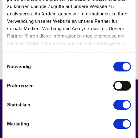
zu können und die Zugriffe auf unsere Website zu
analysieren. Außerdem geben wir Informationen zu Ihrer
À l’occasion du 20e anniversaire de la Chambre de
Verwendung unserer Website an unsere Partner für
Commerce et d’Industrie algéro-allemande, le German
soziale Medien, Werbung und Analysen weiter. Unsere
Algeria Investment Summit s’est tenu à Alger.
Partner führen diese Informationen möglicherweise mit
L’événement a réuni des représentants de premier plan
weiteren Daten zusammen, die Sie ihnen bereitgestellt
issus du secteur politique, économique et industriel.
haben oder die sie im Rahmen Ihrer Nutzung der Dienste
L’objectif du sommet était de concrétiser la vision d’une
gesammelt haben.
Einwilligungsauswahl
coopération moderne, durable et numérique entre
Notwendig
l’Allemagne et l’Algérie.
Präferenzen
Statistiken
Marketing