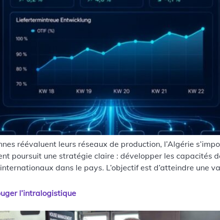
es réévaluent leurs réseaux de production, l’Algérie s’impo
t poursuit une stratégie claire : développer les capacités d
internationaux dans le pays. L’objectif est d’atteindre une va
uger l’intralogistique