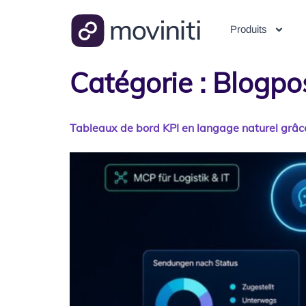
Produits
Catégorie :
Blogpo
Tableaux de bord KPI en langage naturel grâ