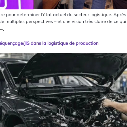
our déterminer l’état actuel du secteur logistique. Après tr
 multiples perspectives – et une vision très claire de ce qui
[…]
séquençage/JIS dans la logistique de production