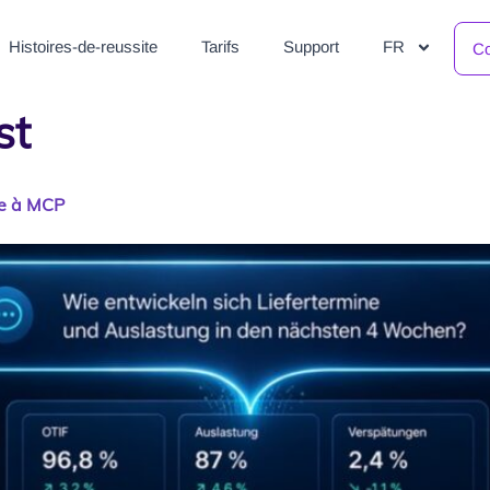
Histoires-de-reussite
Tarifs
Support
FR
Co
st
ce à MCP